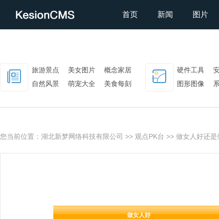
首页
新闻
图片
旅游景点
美女图片
概念家居
硬件工具
自然风景
萌宠大全
美食每刻
图形图像
影视壁纸
网络软件
您当前位置：
湖北新梦网络科技有限公司
>>
观点PK台
>> 做女人好还
会员
投诉
微博
问吧
论坛
门户
PK
做女人好